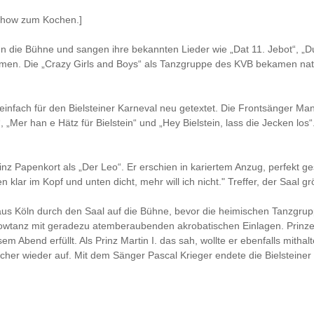
-Show zum Kochen.]
aten die Bühne und sangen ihre bekannten Lieder wie „Dat 11. Jebot“, „D
men. Die „Crazy Girls and Boys“ als Tanzgruppe des KVB bekamen natü
 einfach für den Bielsteiner Karneval neu getextet. Die Frontsänger
“, „Mer han e Hätz für Bielstein“ und „Hey Bielstein, lass die Jecken los
nz Papenkort als „Der Leo“. Er erschien in kariertem Anzug, perfekt ge
lar im Kopf und unten dicht, mehr will ich nicht." Treffer, der Saal grö
aus Köln durch den Saal auf die Bühne, bevor die heimischen Tanzgr
howtanz mit geradezu atemberaubenden akrobatischen Einlagen. Prinze
em Abend erfüllt. Als Prinz Martin I. das sah, wollte er ebenfalls mith
sicher wieder auf. Mit dem Sänger Pascal Krieger endete die Bielsteine