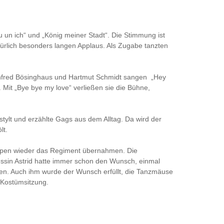
u un ich“ und „König meiner Stadt“. Die Stimmung ist
rlich besonders langen Applaus. Als Zugabe tanzten
 Manfred Bösinghaus und Hartmut Schmidt sangen „Hey
“. Mit „Bye bye my love“ verließen sie die Bühne,
stylt und erzählte Gags aus dem Alltag. Da wird der
lt.
uppen wieder das Regiment übernahmen. Die
ssin Astrid hatte immer schon den Wunsch, einmal
alten. Auch ihm wurde der Wunsch erfüllt, die Tanzmäuse
r Kostümsitzung.