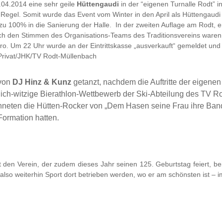
.04.2014 eine sehr geile
Hüttengaudi
in der “eigenen Turnalle Rodt” in
 Regel. Somit wurde das Event vom Winter in den April als Hüttengaudi
r zu 100% in die Sanierung der Halle. In der zweiten Auflage am Rodt, 
h den Stimmen des Organisations-Teams des Traditionsvereins waren d
uro. Um 22 Uhr wurde an der Eintrittskasse „ausverkauft“ gemeldet und 
: Privat/JHK/TV Rodt-Müllenbach
 von
DJ Hinz & Kunz
getanzt, nachdem die Auftritte der eigenen
tlich-witzige Bierathlon-Wettbewerb der Ski-Abteilung des TV
hneten die Hütten-Rocker von „Dem Hasen seine Frau ihre Band“
 Formation hatten.
t den Verein, der zudem dieses Jahr seinen 125. Geburtstag feiert, be
 also weiterhin Sport dort betrieben werden, wo er am schönsten ist – i