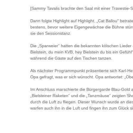
[Sammy Tavalis brachte den Saal mit einer Travestie
Dann folgte Highlight auf Highlight. „Cat Ballou" betr
bestens, bevor weitere Eigengewächse die Bühne stür
sie den Sessionstanz.
Die „Sparweier“ hatten die bekannten kölschen Lieder
Bielstein, du mein KVB, hey Bielstein du bis ein Gefühl
während die Gäste auf den Tischen tanzen.
Als nächster Programmpunkt präsentierte sich Karl-Hei
Opa gefragt, was er sich wünscht. Opa antwortet: „Oben k
Im Anschluss marschierte die Bürgergarde Blau-Gold 
„Bielsteiner Raketen“ und die „Tanzmäuse“ zeigten S
durch die Luft zu fliegen. Dieser Wunsch wurde an dies
warfen auch ihn in die Luft und fingen ihn zum Glück 