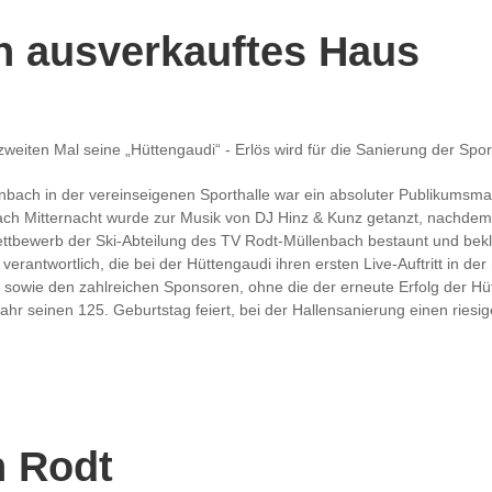
n ausverkauftes Haus
eiten Mal seine „Hüttengaudi“ - Erlös wird für die Sanierung der Sport
nbach in der vereinseigenen Sporthalle war ein absoluter Publikumsm
ach Mitternacht wurde zur Musik von DJ Hinz & Kunz getanzt, nachdem 
tbewerb der Ski-Abteilung des TV Rodt-Müllenbach bestaunt und bekla
rantwortlich, die bei der Hüttengaudi ihren ersten Live-Auftritt in de
n sowie den zahlreichen Sponsoren, ohne die der erneute Erfolg der H
Jahr seinen 125. Geburtstag feiert, bei der Hallensanierung einen riesig
n Rodt