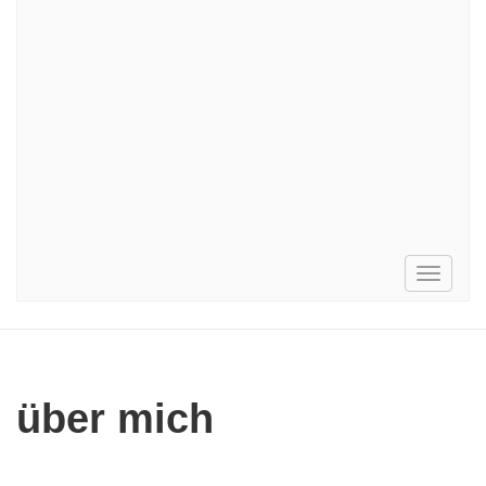
Toggle
navigati
über mich